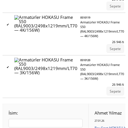
Sepete
0510119
Armatürler HOKASU Frame
✔
S50
(RAL9003/2498x1219mm/LT70
— 4K/156W)
26 946
₺
Sepete
0510120
Armatürler HOKASU Frame
✔
S50
(RAL9003/2498x1219mm/LT70
— 3K/156W)
26 946
₺
Sepete
İsim:
Ahmet Yılmaz
27.01.26
Ray Spot HOKASU HS