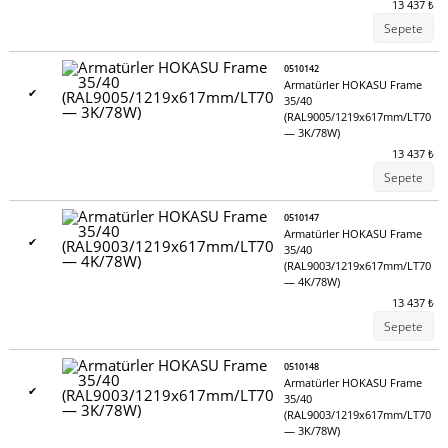
13 437
₺
(dijital/analog/DALI/DMX/1-10V);
Sepete
1 ve 3 saatlik acil aydınlatma ünitesi.
0510142
Armatürler HOKASU Frame
✔
35/40
(RAL9005/1219x617mm/LT70
— 3K/78W)
13 437
₺
Sepete
0510147
Armatürler HOKASU Frame
✔
35/40
(RAL9003/1219x617mm/LT70
— 4K/78W)
13 437
₺
Sepete
0510148
Armatürler HOKASU Frame
✔
35/40
(RAL9003/1219x617mm/LT70
— 3K/78W)