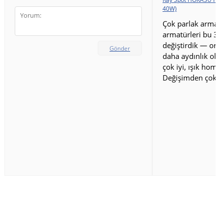
40W)
Çok parlak armat
armatürleri bu 3
değiştirdik — ort
Gönder
daha aydınlık old
çok iyi, ışık homo
Değişimden çok 