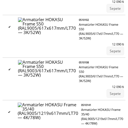
12 090
₺
Sepete
0510102
Armatürler HOKASU Frame
✔
S50
(RAL9005/617x617mm/LT70 —
3K/52W)
12 090
₺
Sepete
ÖZELLEŞTIRME - GENIŞ OLANAKLAR
0510108
Armatürler HOKASU Frame
✔
S50
HOKASU armatürlerinin düşünülmüş tasarımı sayesinde size
(RAL9003/617x617mm/LT70 —
özel bir çözüm sunabiliriz:
3K/52W)
12 090
₺
72 saatte boyutlarına göre lamba üretimi;
Sepete
süspansiyon ve bağlantı kablosunun uzunluğunda artış;
RAL renk tablosuna göre herhangi bir renkte kasa
0510141
boyama;
Armatürler HOKASU Frame
✔
35/40
armatürlerin RGB renk modeline göre montajı;
(RAL9005/1219x617mm/LT70
— 4K/78W)
armatürlerin her türlü kontrol sistemiyle donatılması