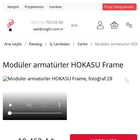
İletişim
Projelerimiz
Icerikler
Proje Hesaplaması
755-55-80
+90 (216)
sale@ulight.com.tr
Ana sayfa
/
Katalog
/
İç Lambalar
/
Sarkıt
/
Modüler armatürler HOK
Modüler armatürler HOKASU Frame