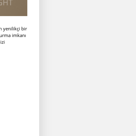
 yenilikçi bir
şturma imkanı
izi