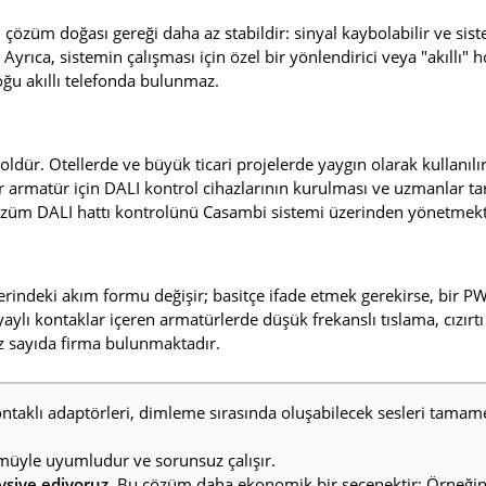
çözüm doğası gereği daha az stabildir: sinyal kaybolabilir ve sist
Ayrıca, sistemin çalışması için özel bir yönlendirici veya "akıllı" 
oğu akıllı telefonda bulunmaz.
oldür. Otellerde ve büyük ticari projelerde yaygın olarak kullanılır.
 armatür için DALI kontrol cihazlarının kurulması ve uzmanlar ta
 çözüm DALI hattı kontrolünü Casambi sistemi üzerinden yönetmekt
erindeki akım formu değişir; basitçe ifade etmek gerekirse, bir 
ylı kontaklar içeren armatürlerde düşük frekanslı tıslama, cızırt
az sayıda firma bulunmaktadır.
ntaklı adaptörleri, dimleme sırasında oluşabilecek sesleri tama
ümüyle uyumludur ve sorunsuz çalışır.
vsiye ediyoruz
. Bu çözüm daha ekonomik bir seçenektir: Örneği