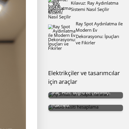
Kılavuz: Ray Aydınlatma
Sistemi Nasıl Seçilir
Ray Spot Aydınlatma ile
Modern Ev
Dekorasyonu: İpuçları
ve Fikirler
Aydınlatma Hesaplama Aracı
Elektrikçiler ve tasarımcılar
Projelerinizde aydınlatma
için araçlar
Kablo Kesiti Hesaplama
hesaplaması için kullanışlı bir
araç. Hızlı, doğru ve çevrimiçi.
Güç ve uzunluğa göre doğru kablo
kesitini seçmek için hesap
makinesi.