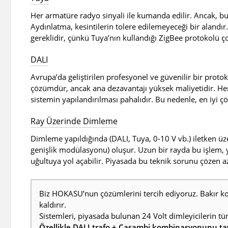
Her armatüre radyo sinyali ile kumanda edilir. Ancak, bu 
Aydınlatma, kesintilerin tolere edilemeyeceği bir alandır. 
gereklidir, çünkü Tuya’nın kullandığı ZigBee protokolü ç
DALI
Avrupa’da geliştirilen profesyonel ve güvenilir bir protok
çözümdür, ancak ana dezavantajı yüksek maliyetidir. Her
sistemin yapılandırılması pahalıdır. Bu nedenle, en iyi
Ray Üzerinde Dimleme
Dimleme yapıldığında (DALI, Tuya, 0-10 V vb.) iletken üz
genişlik modülasyonu) oluşur. Uzun bir rayda bu işlem, ya
uğultuya yol açabilir. Piyasada bu teknik sorunu çözen 
Biz HOKASU’nun çözümlerini tercih ediyoruz. Bakır ko
kaldırır.
Sistemleri, piyasada bulunan 24 Volt dimleyicilerin t
Özellikle DALI trafo + Casambi kombinasyonunu ta