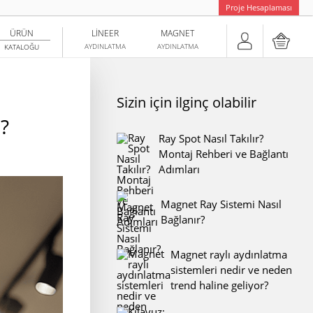
Proje Hesaplaması
ÜRÜN
LINEER
MAGNET
AYDINLATMA
AYDINLATMA
KATALOĞU
Sizin için ilginç olabilir
?
Ray Spot Nasıl Takılır?
Montaj Rehberi ve Bağlantı
Adımları
Magnet Ray Sistemi Nasıl
Bağlanır?
Magnet raylı aydınlatma
sistemleri nedir ve neden
trend haline geliyor?