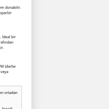
em donabilir.
hoparlör
 İdeal bir
rafından
ir.
PWM (darbe
ı veya
men ortadan
n, büyük