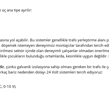
üç ana tipe ayrılır:
asına yol açabilir. Bu sistemler genellikle trafo yerleştirme alanı
ı döşemek istemeyen deneyimsiz montajcılar tarafından tercih edil
irilmesi sektör içinde olan deneyimli çalışanlar olmadan önerilm
likle çocukların bulunduğu ortamlarda, kesinlikle uygun değildir.
dir
, çünkü galvanik izolasyona sahip olması gereken bir trafo ile çal
irkaç bariz nedenden dolayı 24 Volt sistemleri tercih ediyoruz:
, 0-10 V).