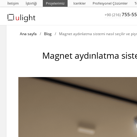
İletişim
İşbirliği
Projelerimiz
Icerikler
Profesyonel Çözümler
T
755-55
+90 (216)
Ana sayfa
/
Blog
/
Magnet aydınlatma sistemi nasıl seçilir ve p
Magnet aydınlatma siste