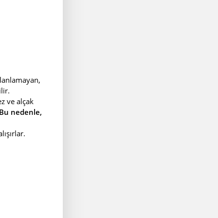
 planlamayan,
ir.
ez ve alçak
Bu nedenle,
ışırlar.