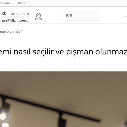
eslimat
Istanbul
-80
10:00 – 19:00
sale@ulight.com.tr
işman olunmaz?
mi nasıl seçilir ve pişman olunmaz