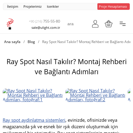
İletişim
Projelerimiz
Icerikler
Proje Hesaplaması
755-55-80
+90 (216)
sale@ulight.com.tr
Ana sayfa
/
Blog
/
Ray Spot Nasıl Takılır? Montaj Rehberi ve Bağlantı Adım
Ray Spot Nasıl Takılır? Montaj Rehberi
ve Bağlantı Adımları
Ray spot aydinlatma sistemleri
, evinizde, ofisinizde veya
magazanızda şık ve esnek bir ışık düzeni oluşturmak için