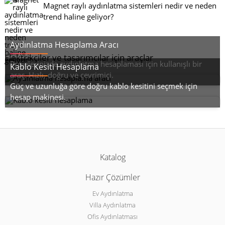
Magnet raylı aydınlatma sistemleri nedir ve neden
trend haline geliyor?
Aydınlatma Hesaplama Aracı
Elektrikçiler ve tasarımcılar için araçlar
Projelerinizde aydınlatma hesaplaması için kullanışlı bir
Kablo Kesiti Hesaplama
araç. Hızlı, doğru ve çevrimiçi.
Güç ve uzunluğa göre doğru kablo kesitini seçmek için
hesap makinesi.
Katalog
Hazır Çözümler
Ev Aydınlatma
Villa Aydınlatma
Ofis Aydınlatması