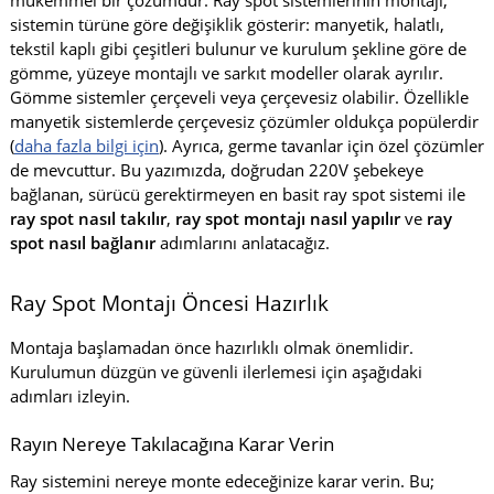
mükemmel bir çözümdür. Ray spot sistemlerinin montajı,
sistemin türüne göre değişiklik gösterir: manyetik, halatlı,
tekstil kaplı gibi çeşitleri bulunur ve kurulum şekline göre de
gömme, yüzeye montajlı ve sarkıt modeller olarak ayrılır.
Gömme sistemler çerçeveli veya çerçevesiz olabilir. Özellikle
manyetik sistemlerde çerçevesiz çözümler oldukça popülerdir
(
daha fazla bilgi için
). Ayrıca, germe tavanlar için özel çözümler
de mevcuttur. Bu yazımızda, doğrudan 220V şebekeye
bağlanan, sürücü gerektirmeyen en basit ray spot sistemi ile
ray spot nasıl takılır
,
ray spot montajı nasıl yapılır
ve
ray
spot nasıl bağlanır
adımlarını anlatacağız.
Ray Spot Montajı Öncesi Hazırlık
Montaja başlamadan önce hazırlıklı olmak önemlidir.
Kurulumun düzgün ve güvenli ilerlemesi için aşağıdaki
adımları izleyin.
Rayın Nereye Takılacağına Karar Verin
Ray sistemini nereye monte edeceğinize karar verin. Bu;