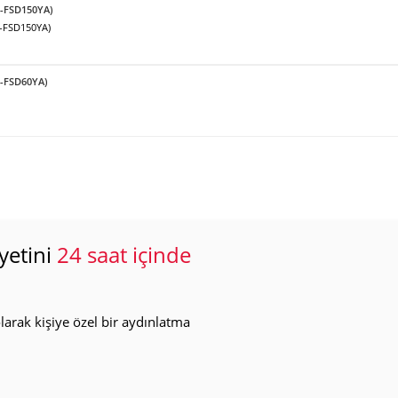
F-FSD150YA)
F-FSD150YA)
F-FSD60YA)
yetini
24 saat içinde
arak kişiye özel bir aydınlatma