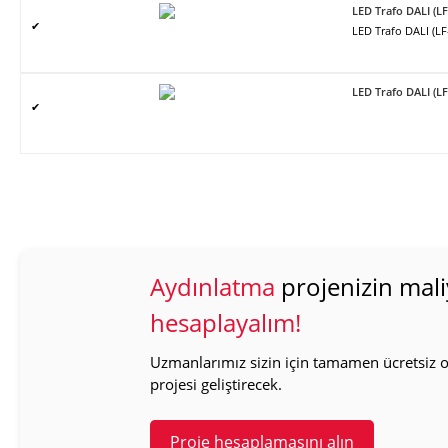
LED Trafo DALI (L
✔
LED Trafo DALI (L
LED Trafo DALI (L
✔
Aydınlatma
projenizin mali
hesaplayalım!
Uzmanlarımız sizin için tamamen ücretsiz ol
projesi geliştirecek.
Proje hesaplamasını alın