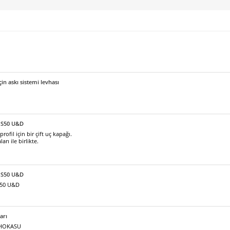
için askı sistemi levhası
 S50 U&D
fil için bir çift uç kapağı.
arı ile birlikte.
ı S50 U&D
S50 U&D
arı
ı HOKASU