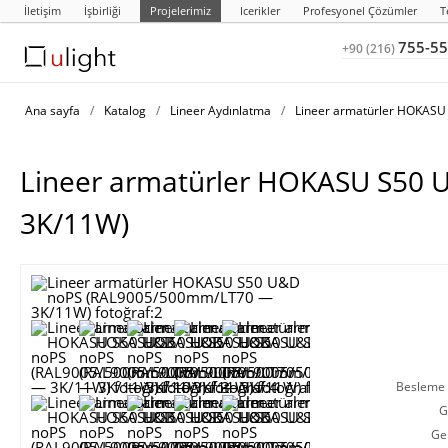
İletişim
İşbirliği
Projelerimiz
Icerikler
Profesyonel Çözümler
T
755-55
+90 (216)
Ana sayfa
/
Katalog
/
Lineer Aydınlatma
/
Lineer armatürler HOKAS
Lineer armatürler HOKASU S50
3K/11W)
Besleme g
G
Ge