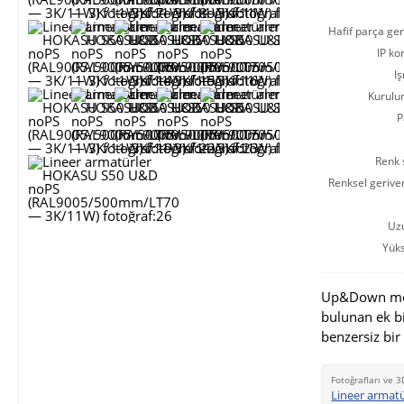
Hafif parça gen
IP ko
Iş
Kurulu
P
Renk s
Renksel gerive
Uz
Yüks
Up&Down modi
bulunan ek b
benzersiz bir
Fotoğrafları ve 3
Lineer armat