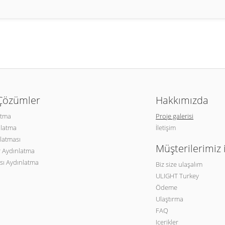
 Çözümler
Hakkımızda
atma
Proje galerisi
nlatma
İletişim
latması
Müşterilerimiz 
 Aydınlatma
sı Aydınlatma
Biz size ulaşalım
ULIGHT Turkey
Ödeme
Ulaştırma
FAQ
Icerikler