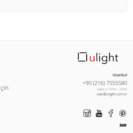
Istanbul
+90 (216) 7555580
için
Hafta içi 10:00 – 19:00
sale@ulight.com.tr