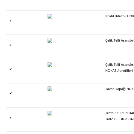
Profil difuzor H
✔
Çelik Telli Asans
✔
Çelik Telli Asans
✔
HOKASU profilleri
Tavan kapağı HO
✔
Trafo CC Lifud DA
✔
Trafo CC Lifud DAL