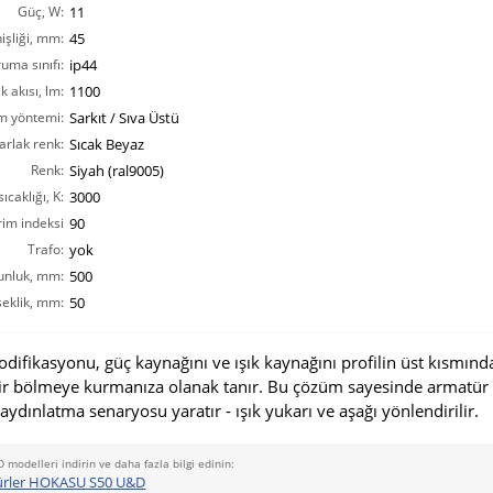
Güç, W:
11
işliği, mm:
45
ruma sınıfı:
ip44
ık akısı, lm:
1100
m yöntemi:
Sarkıt / Sıva Üstü
arlak renk:
Sıcak Beyaz
Renk:
Siyah (ral9005)
ıcaklığı, K:
3000
rim indeksi
90
CRI(Ra):
Trafo:
yok
unluk, mm:
500
eklik, mm:
50
fikasyonu, güç kaynağını ve ışık kaynağını profilin üst kısmınd
ir bölmeye kurmanıza olanak tanır. Bu çözüm sayesinde armatür
 aydınlatma senaryosu yaratır - ışık yukarı ve aşağı yönlendirilir.
D modelleri indirin ve daha fazla bilgi edinin:
ürler HOKASU S50 U&D