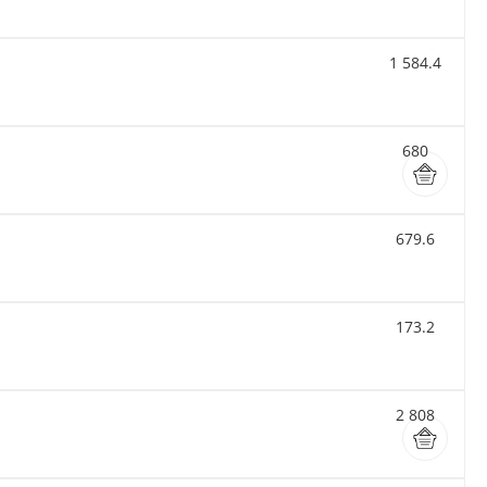
1 584.4
680
679.6
173.2
2 808