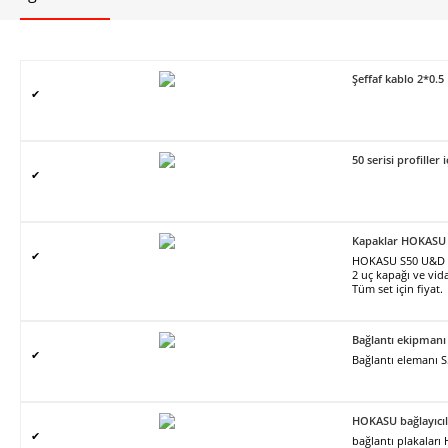
Şeffaf kablo 2*0.5
✔
50 serisi profiller 
✔
Kapaklar HOKASU
✔
HOKASU S50 U&D pro
2 uç kapağı ve vidal
Tüm set için fiyat.
Bağlantı ekipman
✔
Bağlantı elemanı 
HOKASU bağlayıcıl
✔
bağlantı plakalar