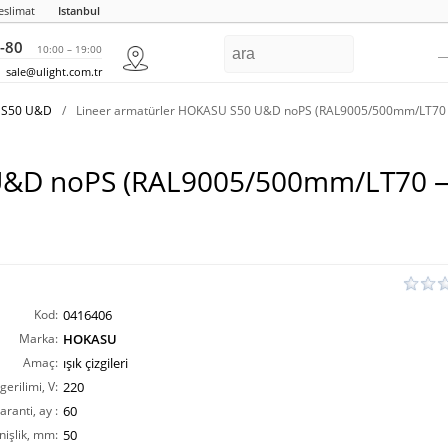
eslimat
Istanbul
-80
10:00 – 19:00
sale@ulight.com.tr
U S50 U&D
/
Lineer armatürler HOKASU S50 U&D noPS (RAL9005/500mm/LT70
 U&D noPS (RAL9005/500mm/LT70 
Kod:
0416406
Marka:
HOKASU
Amaç:
ışık çizgileri
erilimi, V:
220
aranti, ay :
60
nişlik, mm:
50