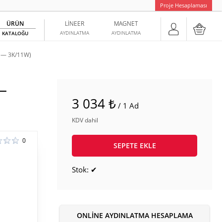
Proje Hesaplaması
ÜRÜN
LINEER
MAGNET
AYDINLATMA
AYDINLATMA
KATALOĞU
 — 3K/11W)
—
3 034 ₺
/ 1 Ad
KDV dahil
0
SEPETE EKLE
Stok: ✔
ONLINE AYDINLATMA HESAPLAMA