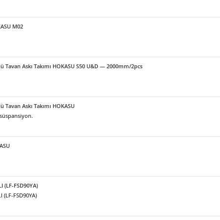
OKASU M02
örlü Tavan Askı Takımı HOKASU S50 U&D — 2000mm/2pcs
örlü Tavan Askı Takımı HOKASU
 süspansiyon.
KASU
LI (LF-FSD90YA)
I (LF-FSD90YA)