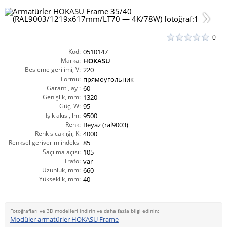
0
Kod:
0510147
Marka:
HOKASU
Besleme gerilimi, V:
220
Formu:
прямоугольник
Garanti, ay :
60
Genişlik, mm:
1320
Güç, W:
95
Işık akısı, lm:
9500
Renk:
Beyaz (ral9003)
Renk sıcaklığı, K:
4000
Renksel geriverim indeksi
85
Saçılma açısı:
CRI(Ra):
105
Trafo:
var
Uzunluk, mm:
660
Yükseklik, mm:
40
Fotoğrafları ve 3D modelleri indirin ve daha fazla bilgi edinin:
Modüler armatürler HOKASU Frame