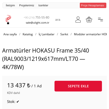
İletişim
Projelerimiz
Icerikler
Proje Hesaplaması
755-55-80
+90 (216)
sale@ulight.com.tr
Ana sayfa
/
Katalog
/
İç Lambalar
/
Sarkıt
/
Modüler armatürler HOK
Armatürler HOKASU Frame 35/40
(RAL9003/1219x617mm/LT70 —
4K/78W)
13 437 ₺
/ 1 Ad
SEPETE EKLE
KDV dahil
Stok: ✔