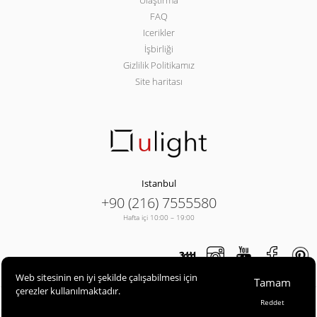
Ulaştırma
FAQ
Icerikler
İşbirliği
Gizlilik Politikamız
Site haritası
Istanbul
+90 (216) 7555580
Hafta içi 10:00 – 19:00
Web sitesinin en iyi şekilde çalışabilmesi için
Tamam
çerezler kullanılmaktadır.
ULIGHT© 2013-2026
Reddet