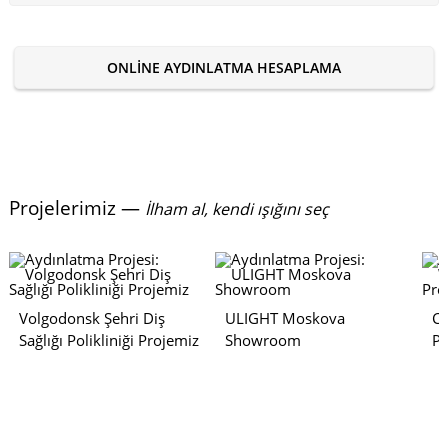
ONLINE AYDINLATMA HESAPLAMA
Projelerimiz —
İlham al, kendi ışığını seç
Volgodonsk Şehri Diş
ULIGHT Moskova
Co
Sağlığı Polikliniği Projemiz
Showroom
Pr