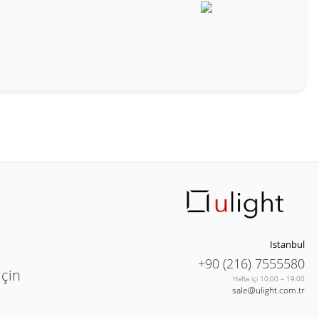
Istanbul
+90 (216) 7555580
için
Hafta içi 10:00 – 19:00
sale@ulight.com.tr