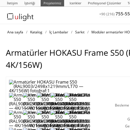
İletişim
İşbirliği
Projelerimiz
Icerikler
Profesyonel Çözümler
T
755-55
+90 (216)
Ana sayfa
/
Katalog
/
İç Lambalar
/
Sarkıt
/
Modüler armatürler H
Armatürler HOKASU Frame S50
4K/156W)
Besleme g
G
Ge