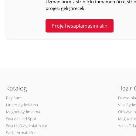
Uzmanlarımız sizin için tamamen ücretsiz ol
projesi geliştirecek.
Proje hesaplamasını alın
Katalog
Hazır
Ray Spot
Ev Aydınl
Lineer Aydınlatma
Villa Aydı
Magnet Aydınlatma
Ofis Aydın
Sıva Altı Led Spot
Mağazalar
Sıva Üstü Aydınlatmalar
Yatak Oda
Sarkıt Armatürler