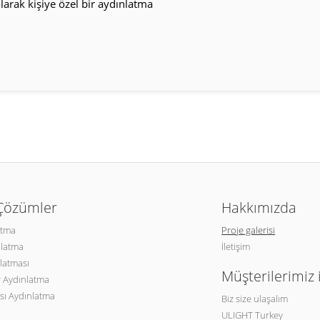
arak kişiye özel bir aydınlatma
 Çözümler
Hakkımızda
atma
Proje galerisi
nlatma
İletişim
latması
Müşterilerimiz 
 Aydınlatma
sı Aydınlatma
Biz size ulaşalım
ULIGHT Turkey