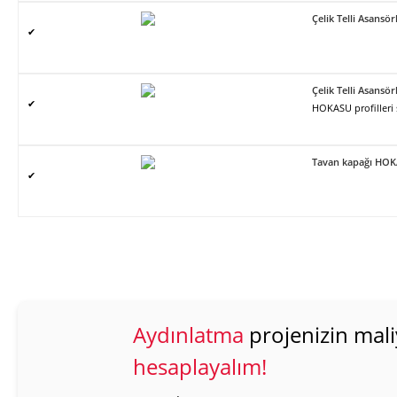
Çelik Telli Asans
✔
Çelik Telli Asans
✔
HOKASU profilleri
Tavan kapağı HO
✔
Aydınlatma
projenizin mali
hesaplayalım!