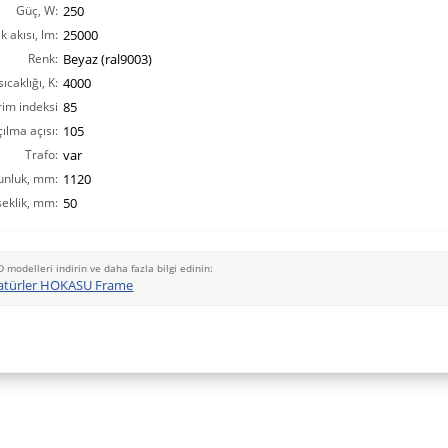
Güç, W:
250
ık akısı, lm:
25000
Renk:
Beyaz (ral9003)
ıcaklığı, K:
4000
rim indeksi
85
ılma açısı:
CRI(Ra):
105
Trafo:
var
unluk, mm:
1120
eklik, mm:
50
D modelleri indirin ve daha fazla bilgi edinin:
atürler HOKASU Frame