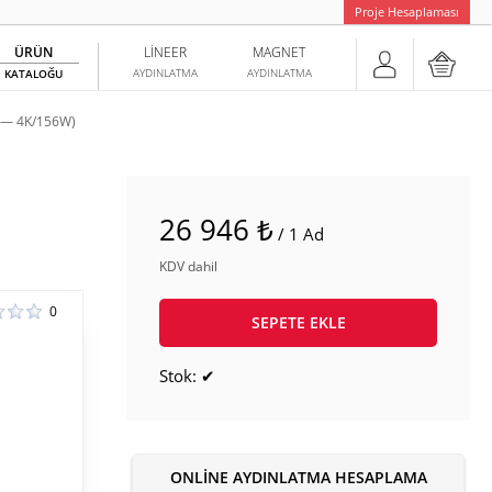
Proje Hesaplaması
ÜRÜN
LINEER
MAGNET
AYDINLATMA
AYDINLATMA
KATALOĞU
 — 4K/156W)
26 946 ₺
/ 1 Ad
KDV dahil
0
SEPETE EKLE
Stok: ✔
ONLINE AYDINLATMA HESAPLAMA