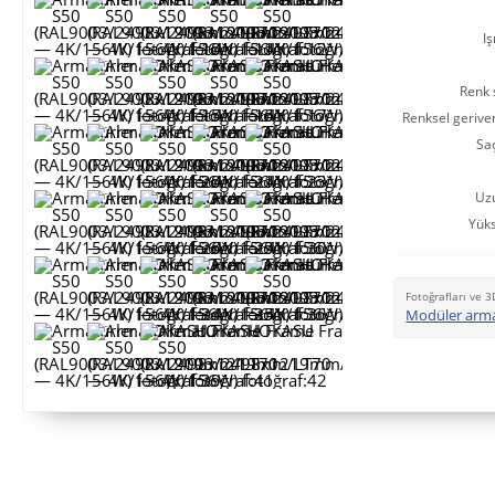
Iş
Renk s
Renksel gerive
Saç
Uz
Yüks
Fotoğrafları ve 3
Modüler arm