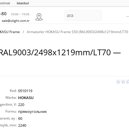
eslimat
Istanbul
-80
10:00 – 19:00
sale@ulight.com.tr
OKASU Frame
/
Armatürler HOKASU Frame S50 (RAL9003/2498x1219mm/LT70
 (RAL9003/2498x1219mm/LT70 —
Kod:
0510119
Marka:
HOKASU
erilimi, V:
220
Formu:
прямоугольник
aranti, ay :
60
nişlik, mm:
2240