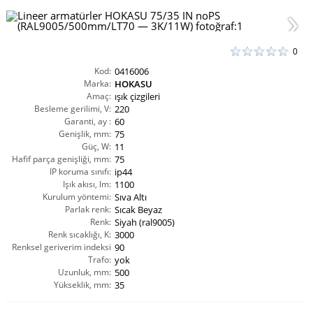
0
Kod:
0416006
Marka:
HOKASU
Amaç:
ışık çizgileri
Besleme gerilimi, V:
220
Garanti, ay :
60
Genişlik, mm:
75
Güç, W:
11
Hafif parça genişliği, mm:
75
IP koruma sınıfı:
ip44
Işık akısı, lm:
1100
Kurulum yöntemi:
Sıva Altı
Parlak renk:
Sıcak Beyaz
Renk:
Siyah (ral9005)
Renk sıcaklığı, K:
3000
Renksel geriverim indeksi
90
CRI(Ra):
Trafo:
yok
Uzunluk, mm:
500
Yükseklik, mm:
35