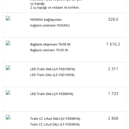
uç kapağı.
2 uç kapağı ve vidaları ile birlikte.
328.6
HOKASU bağlayıcıları
bağlantı plakaları HOKASU
1 616.2
Bağlantı ekipmanı 75/35 IN
Bağlantı elemanı 75/35 IN
2 311
LED Trafo DALI (LF-FSD150YA)
LED Trafo DALI (LF-FSD150YA)
1 733
LED Trafo DALI (LF-FSD60YA)
2 808
Trafo CC Lifud DALI (LF-FSD90YA)
Trafo CC Lifud DALI (LF-FSD90YA)