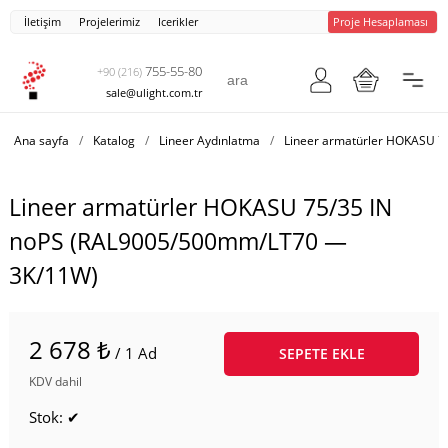
İletişim
Projelerimiz
Icerikler
Proje Hesaplaması
755-55-80
+90 (216)
sale@ulight.com.tr
Ana sayfa
/
Katalog
/
Lineer Aydınlatma
/
Lineer armatürler HOKASU 7
Lineer armatürler HOKASU 75/35 IN
noPS (RAL9005/500mm/LT70 —
3K/11W)
2 678 ₺
/ 1 Ad
SEPETE EKLE
KDV dahil
Stok: ✔