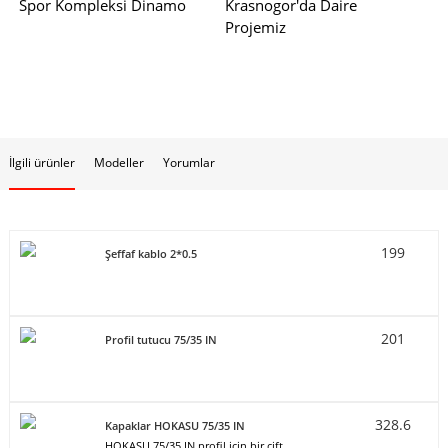
Spor Kompleksi Dinamo
Krasnogor'da Daire
Projemiz
İlgili ürünler
Modeller
Yorumlar
199
Şeffaf kablo 2*0.5
201
Profil tutucu 75/35 IN
328.6
Kapaklar HOKASU 75/35 IN
HOKASU 75/35 IN profil için bir çift