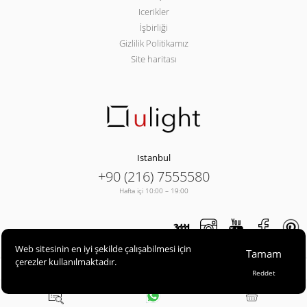
Icerikler
İşbirliği
Gizlilik Politikamız
Site haritası
Istanbul
+90 (216) 7555580
Hafta içi 10:00 – 19:00
Web sitesinin en iyi şekilde çalışabilmesi için
Tamam
çerezler kullanılmaktadır.
ULIGHT© 2013-2026
Reddet