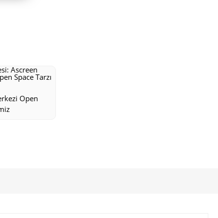
erkezi Open
miz