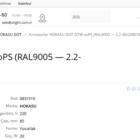
eslimat
Istanbul
-80
10:00 – 19:00
sale@ulight.com.tr
a HOKASU DOT
/
Armatürler HOKASU DOT DTW noPS (RAL9005 — 2.2-4K/20W/3
PS (RAL9005 — 2.2-
Kod:
0831519
Marka:
HOKASU
erilimi, V:
220
k Çapı, mm:
85
Formu:
Yuvarlak
Güç, W:
20