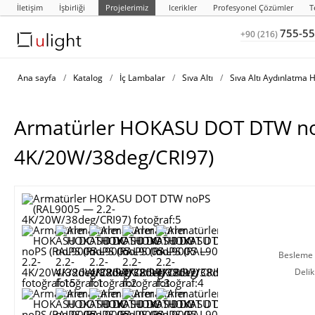
İletişim
İşbirliği
Projelerimiz
Icerikler
Profesyonel Çözümler
T
755-55
+90 (216)
Ana sayfa
/
Katalog
/
İç Lambalar
/
Sıva Altı
/
Sıva Altı Aydınlatm
Armatürler HOKASU DOT DTW no
4K/20W/38deg/CRI97)
Besleme g
Deli