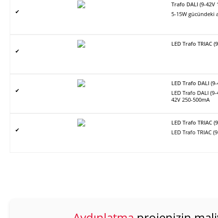
Trafo DALI (9-42V
✔
5-15W gücündeki ar
LED Trafo TRIAC (
✔
LED Trafo DALI (9
✔
LED Trafo DALI (9
42V 250-500mA
LED Trafo TRIAC (
✔
LED Trafo TRIAC (
Aydınlatma
projenizin mali