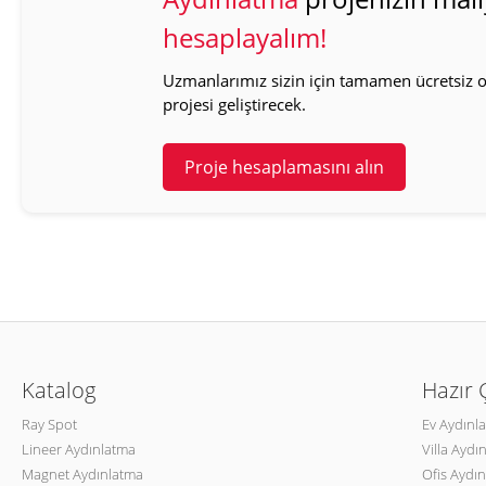
hesaplayalım!
Uzmanlarımız sizin için tamamen ücretsiz ol
projesi geliştirecek.
Proje hesaplamasını alın
Katalog
Hazır
Ray Spot
Ev Aydınl
Lineer Aydınlatma
Villa Aydı
Magnet Aydınlatma
Ofis Aydın