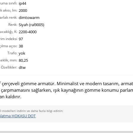
ruma sınıfı:
ip44
ık akısı, lm:
2000
arlak renk:
dimtowarm
Renk:
Siyah (ral9005)
ıcaklığı, K:
2200-4000
rim indeksi
97
ılma açısı:
CRI(Ra):
38
Trafo:
yok
eklik, mm:
80,25
Özellikler:
dtw
if çerçeveli gömme armatür. Minimalist ve modern tasarım, arma
 çarpmamasını sağlarken, ışık kaynağının gömme konumu parla
an kaldırır.
D modelleri indirin ve daha fazla bilgi edinin:
dınlatma HOKASU DOT