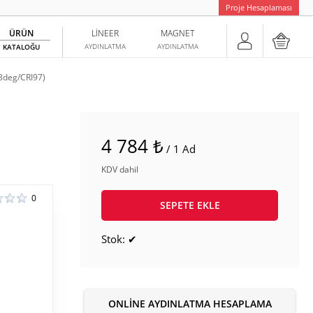
Proje Hesaplaması
ÜRÜN
LINEER
MAGNET
AYDINLATMA
AYDINLATMA
KATALOĞU
8deg/CRI97)
4 784 ₺
/ 1 Ad
KDV dahil
0
SEPETE EKLE
Stok: ✔
ONLINE AYDINLATMA HESAPLAMA