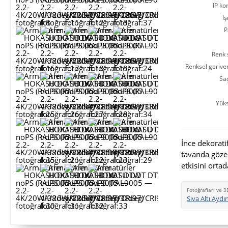
IP ko
Iş
P
Renk s
Renksel gerive
Saç
Yüks
İnce dekorat
tavanda göze
etkisini ortad
Fotoğrafları ve 3
Sıva Altı Ay