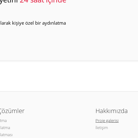
arak kişiye özel bir aydınlatma
 Çözümler
Hakkımızda
atma
Proje galerisi
nlatma
İletişim
latması