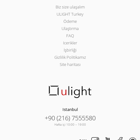
Biz size ulaşalım
ULIGHT Turkey
Ödeme
Ulaştırma
FAQ
Icerikler
İşbirliği
Gizlilik Politikamız
Site haritası
Istanbul
+90 (216) 7555580
Hafta içi 10:00 – 19:00