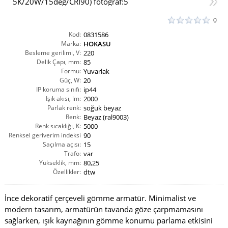
0
Kod:
0831586
Marka:
HOKASU
Besleme gerilimi, V:
220
Delik Çapı, mm:
85
Formu:
Yuvarlak
Güç, W:
20
IP koruma sınıfı:
ip44
Işık akısı, lm:
2000
Parlak renk:
soğuk beyaz
Renk:
Beyaz (ral9003)
Renk sıcaklığı, K:
5000
Renksel geriverim indeksi
90
Saçılma açısı:
CRI(Ra):
15
Trafo:
var
Yükseklik, mm:
80,25
Özellikler:
dtw
İnce dekoratif çerçeveli gömme armatür. Minimalist ve
modern tasarım, armatürün tavanda göze çarpmamasını
sağlarken, ışık kaynağının gömme konumu parlama etkisini