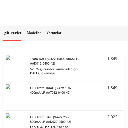
İlgili ürünler
Modeller
Yorumlar
1 849
Trafo DALI (9-42V 150-400mA/LF-
AAD012-0400-42)
5-15W gücündeki armatürler için
DALI güç kaynağı.
1 849
LED Trafo TRIAC (9-42V 150-
400mA/LF-AAT012-0400-42)
2 022
LED Trafo DALI (9-42V 250-
500mA/LF-AAD020-0500-42)
LED Trafo DALI (9-42V 250-