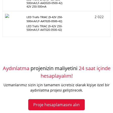
500mA/LF-AAD020-0500-42)
42V 250-500mA
2 022
LED Trafo TRIAC (9-42V 250-
500mA/LF-AAT020-0500-42)
LED Trafo TRIAC (9-42V 250-
500mA/LF-AAT020-0500-42)
Aydınlatma
projenizin maliyetini
24 saat içinde
hesaplayalım!
Uzmanlarımız sizin için tamamen ücretsiz olarak kişiye özel bir
aydınlatma projesi geliştirecek.
Proje hesaplamasını alın