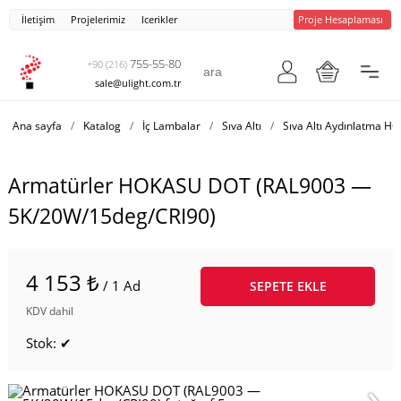
İletişim
Projelerimiz
Icerikler
Proje Hesaplaması
755-55-80
+90 (216)
sale@ulight.com.tr
Ana sayfa
/
Katalog
/
İç Lambalar
/
Sıva Altı
/
Sıva Altı Aydınlatma 
Armatürler HOKASU DOT (RAL9003 —
5K/20W/15deg/CRI90)
4 153 ₺
/ 1 Ad
SEPETE EKLE
KDV dahil
Stok: ✔