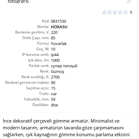
0
Kod:
0831530
Marka:
HOKASU
Besleme gerilimi, V:
220
Delik Çapı, mm:
85
Formu:
Yuvarlak
Güç, W:
10
IP koruma sınıfı:
ip44
Işık akısı, lm:
1000
Parlak renk:
супер теплый
Renk:
Gümüş
Renk sıcaklığı, K:
2700
Renksel geriverim indeksi
90
Saçılma açısı:
CRI(Ra):
15
Trafo:
var
Yükseklik, mm:
59
Özellikler:
dtw
İnce dekoratif çerçeveli gömme armatür. Minimalist ve
modern tasarım, armatürün tavanda göze çarpmamasını
sağlarken, ışık kaynağının gömme konumu parlama etkisini