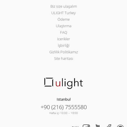
Biz size ulaşalım
ULIGHT Turkey
Ödeme
Ulaştırma
FAQ
Icerikler
İşbirliği
Gizlilik Politikamız
Site haritası
Istanbul
+90 (216) 7555580
Hafta içi 10:00 – 19:00