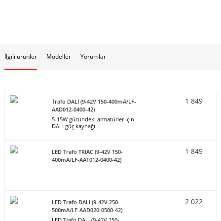
İlgili ürünler
Modeller
Yorumlar
1 849
Trafo DALI (9-42V 150-400mA/LF-
AAD012-0400-42)
5-15W gücündeki armatürler için
DALI güç kaynağı.
1 849
LED Trafo TRIAC (9-42V 150-
400mA/LF-AAT012-0400-42)
2 022
LED Trafo DALI (9-42V 250-
500mA/LF-AAD020-0500-42)
LED Trafo DALI (9-42V 250-