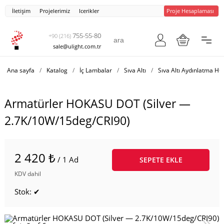
İletişim
Projelerimiz
Icerikler
Proje Hesaplaması
755-55-80
+90 (216)
sale@ulight.com.tr
Ana sayfa
/
Katalog
/
İç Lambalar
/
Sıva Altı
/
Sıva Altı Aydınlatma 
Armatürler HOKASU DOT (Silver —
2.7K/10W/15deg/CRI90)
2 420 ₺
/ 1 Ad
SEPETE EKLE
KDV dahil
Stok: ✔