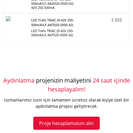
500mA/LF-AAD020-0500-42)
42V 250-500mA
2 022
LED Trafo TRIAC (9-42V 250-
500mA/LF-AAT020-0500-42)
LED Trafo TRIAC (9-42V 250-
500mA/LF-AAT020-0500-42)
Aydınlatma
projenizin maliyetini
24 saat içinde
hesaplayalım!
Uzmanlarımız sizin için tamamen ücretsiz olarak kişiye özel bir
aydınlatma projesi geliştirecek.
Proje hesaplamasını alın