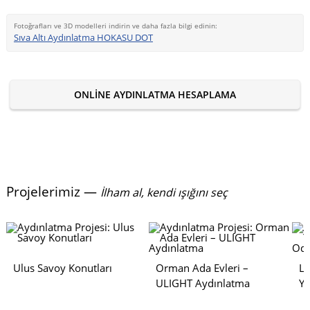
Fotoğrafları ve 3D modelleri indirin ve daha fazla bilgi edinin:
Sıva Altı Aydınlatma HOKASU DOT
ONLINE AYDINLATMA HESAPLAMA
Projelerimiz —
İlham al, kendi ışığını seç
Ulus Savoy Konutları
Orman Ada Evleri –
Lu
ULIGHT Aydınlatma
Y