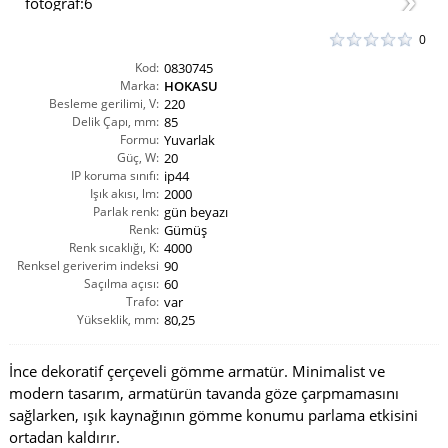
0
Kod:
0830745
Marka:
HOKASU
Besleme gerilimi, V:
220
Delik Çapı, mm:
85
Formu:
Yuvarlak
Güç, W:
20
IP koruma sınıfı:
ip44
Işık akısı, lm:
2000
Parlak renk:
gün beyazı
Renk:
Gümüş
Renk sıcaklığı, K:
4000
Renksel geriverim indeksi
90
Saçılma açısı:
CRI(Ra):
60
Trafo:
var
Yükseklik, mm:
80,25
İnce dekoratif çerçeveli gömme armatür. Minimalist ve
modern tasarım, armatürün tavanda göze çarpmamasını
sağlarken, ışık kaynağının gömme konumu parlama etkisini
ortadan kaldırır.