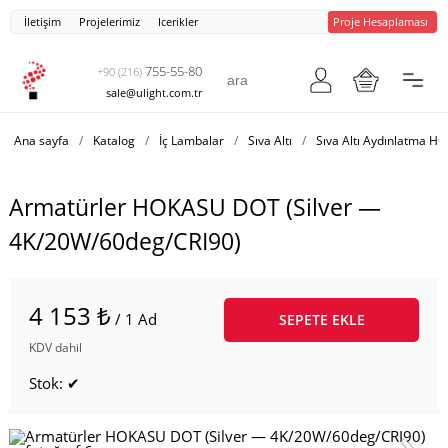
İletişim
Projelerimiz
Icerikler
Proje Hesaplaması
755-55-80
+90 (216)
sale@ulight.com.tr
Ana sayfa
/
Katalog
/
İç Lambalar
/
Sıva Altı
/
Sıva Altı Aydınlatma 
Armatürler HOKASU DOT (Silver —
4K/20W/60deg/CRI90)
4 153 ₺
/ 1 Ad
SEPETE EKLE
KDV dahil
Stok: ✔