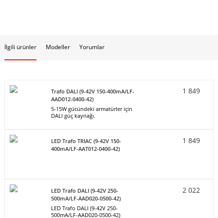
İlgili ürünler
Modeller
Yorumlar
1 849
Trafo DALI (9-42V 150-400mA/LF-
AAD012-0400-42)
5-15W gücündeki armatürler için
DALI güç kaynağı.
1 849
LED Trafo TRIAC (9-42V 150-
400mA/LF-AAT012-0400-42)
2 022
LED Trafo DALI (9-42V 250-
500mA/LF-AAD020-0500-42)
LED Trafo DALI (9-42V 250-
500mA/LF-AAD020-0500-42)