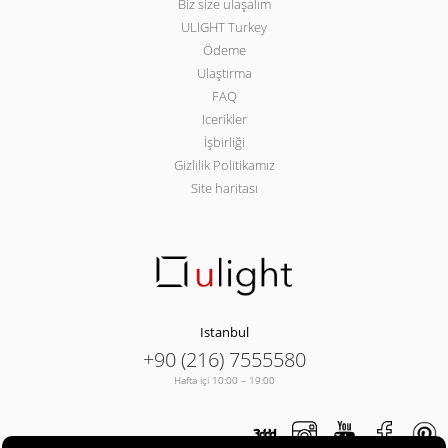
Biz size ulaşalım
ULIGHT Turkey
Ödeme
Ulaştırma
FAQ
Icerikler
İşbirliği
Gizlilik Politikamız
Site haritası
Istanbul
+90 (216) 7555580
Hafta içi 10:00 – 19:00