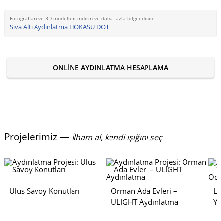
Fotoğrafları ve 3D modelleri indirin ve daha fazla bilgi edinin:
Sıva Altı Aydınlatma HOKASU DOT
ONLINE AYDINLATMA HESAPLAMA
Projelerimiz —
İlham al, kendi ışığını seç
Ulus Savoy Konutları
Orman Ada Evleri –
Lu
ULIGHT Aydınlatma
Y