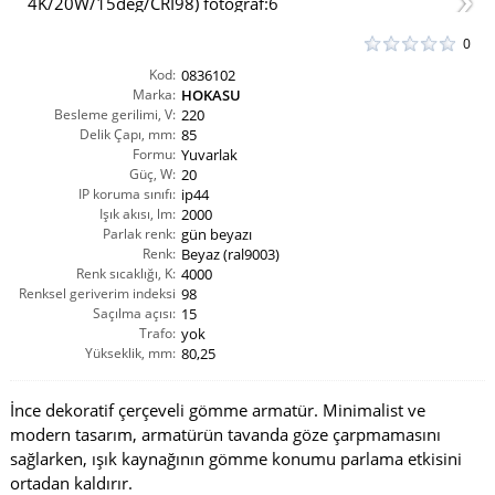
0
Kod:
0836102
Marka:
HOKASU
Besleme gerilimi, V:
220
Delik Çapı, mm:
85
Formu:
Yuvarlak
Güç, W:
20
IP koruma sınıfı:
ip44
Işık akısı, lm:
2000
Parlak renk:
gün beyazı
Renk:
Beyaz (ral9003)
Renk sıcaklığı, K:
4000
Renksel geriverim indeksi
98
Saçılma açısı:
CRI(Ra):
15
Trafo:
yok
Yükseklik, mm:
80,25
İnce dekoratif çerçeveli gömme armatür. Minimalist ve
modern tasarım, armatürün tavanda göze çarpmamasını
sağlarken, ışık kaynağının gömme konumu parlama etkisini
ortadan kaldırır.