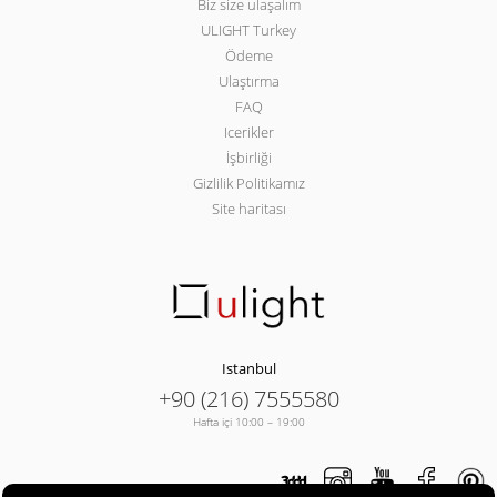
Biz size ulaşalım
ULIGHT Turkey
Ödeme
Ulaştırma
FAQ
Icerikler
İşbirliği
Gizlilik Politikamız
Site haritası
Istanbul
+90 (216) 7555580
Hafta içi 10:00 – 19:00