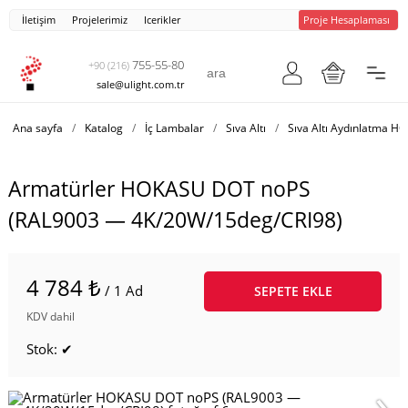
İletişim
Projelerimiz
Icerikler
Proje Hesaplaması
755-55-80
+90 (216)
sale@ulight.com.tr
Ana sayfa
/
Katalog
/
İç Lambalar
/
Sıva Altı
/
Sıva Altı Aydınlatma 
Armatürler HOKASU DOT noPS
(RAL9003 — 4K/20W/15deg/CRI98)
4 784 ₺
/ 1 Ad
SEPETE EKLE
KDV dahil
Stok: ✔