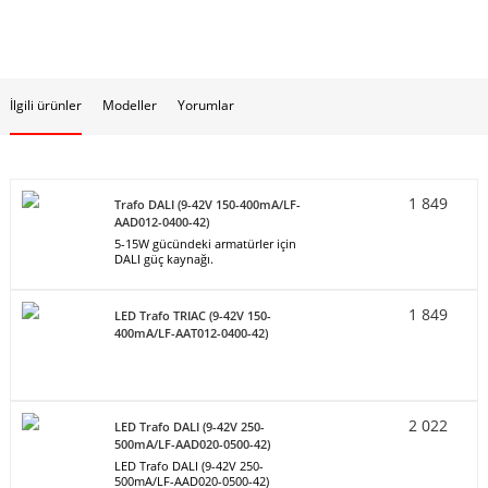
İlgili ürünler
Modeller
Yorumlar
1 849
Trafo DALI (9-42V 150-400mA/LF-
AAD012-0400-42)
5-15W gücündeki armatürler için
DALI güç kaynağı.
1 849
LED Trafo TRIAC (9-42V 150-
400mA/LF-AAT012-0400-42)
2 022
LED Trafo DALI (9-42V 250-
500mA/LF-AAD020-0500-42)
LED Trafo DALI (9-42V 250-
500mA/LF-AAD020-0500-42)