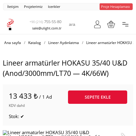
İletişim
Projelerimiz
Icerikler
Proje Hesaplaması
755-55-80
+90 (216)
sale@ulight.com.tr
Ana sayfa
/
Katalog
/
Lineer Aydınlatma
/
Lineer armatürler HOKASU 
Lineer armatürler HOKASU 35/40 U&D
(Anod/3000mm/LT70 — 4K/66W)
13 433 ₺
/ 1 Ad
SEPETE EKLE
KDV dahil
Stok: ✔