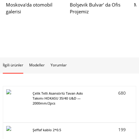
Moskova'da otomobil
Bolşevik Bulvar' da Ofis
Mo
galerisi
Projemiz
İlgili ürünler
Modeller
Yorumlar
680
Çelik Telli Asansörlü Tavan Askı
Takımı HOKASU 35/40 U&D —
2000mm/2pcs
199
Şeffaf kablo 2*0.5