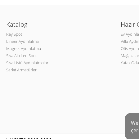
Katalog
Hazır
Ray Spot
Ev Aydınl
Lineer Aydınlatma
Villa Aydı
Magnet Aydınlatma
Ofis Aydın
Sıva Altı Led Spot
Mağazalar
Sıva Üstü Aydınlatmalar
Yatak Oda
Sarkıt Armatürler
Web
çer