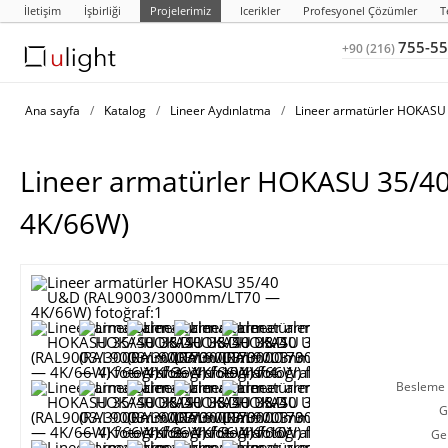
İletişim
İşbirliği
Projelerimiz
Icerikler
Profesyonel Çözümler
T
755-55
+90 (216)
Ana sayfa
/
Katalog
/
Lineer Aydınlatma
/
Lineer armatürler HOKASU
Lineer armatürler HOKASU 35/
4K/66W)
Besleme g
G
Ge