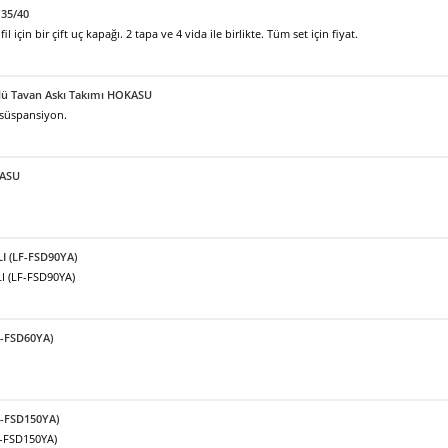
35/40
için bir çift uç kapağı. 2 tapa ve 4 vida ile birlikte. Tüm set için fiyat.
örlü Tavan Askı Takımı HOKASU
 süspansiyon.
KASU
LI (LF-FSD90YA)
I (LF-FSD90YA)
F-FSD60YA)
F-FSD150YA)
F-FSD150YA)