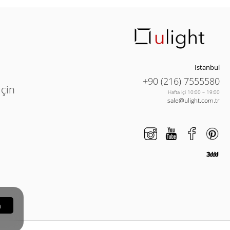
Istanbul
+90 (216) 7555580
için
Hafta içi 10:00 – 19:00
sale@ulight.com.tr
m