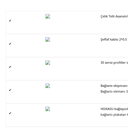
Çelik Telli Asans
✔
Şeffaf kablo 2*0.5
✔
35 serisi profiller 
✔
Bağlantı ekipmanı
✔
Bağlantı elemanı 
HOKASU bağlayıcıl
✔
bağlantı plakalar