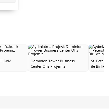
oll AVM
Dominion Tower Business
St. Peters
Center Ofis Projemiz
ile Birlikt