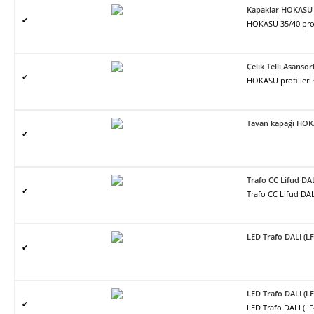
Kapaklar HOKASU 
✔
HOKASU 35/40 profil 
Çelik Telli Asans
✔
HOKASU profilleri
Tavan kapağı HO
✔
Trafo CC Lifud DA
✔
Trafo CC Lifud DAL
LED Trafo DALI (L
✔
LED Trafo DALI (L
✔
LED Trafo DALI (L