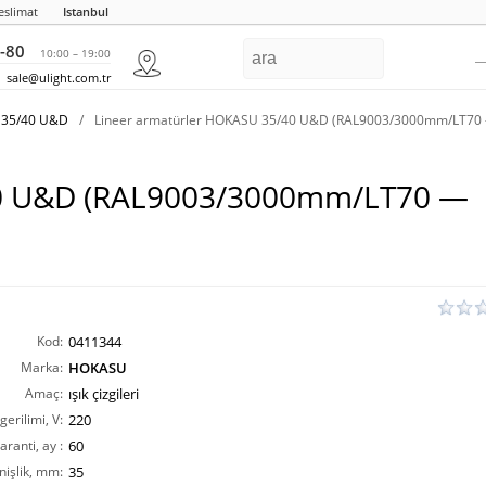
eslimat
Istanbul
-80
10:00 – 19:00
sale@ulight.com.tr
 35/40 U&D
/
Lineer armatürler HOKASU 35/40 U&D (RAL9003/3000mm/LT70
40 U&D (RAL9003/3000mm/LT70 —
Kod:
0411344
Marka:
HOKASU
Amaç:
ışık çizgileri
erilimi, V:
220
aranti, ay :
60
nişlik, mm:
35