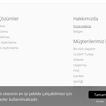
 Çözümler
Hakkımızda
atma
Proje galerisi
nlatma
İletişim
latması
Müşterilerimiz 
 Aydınlatma
sı Aydınlatma
Biz size ulaşalım
ULIGHT Turkey
Ödeme
Ulaştırma
FAQ
Icerikler
İşbirliği
Gizlilik Politikamız
Site haritası
 sitesinin en iyi şekilde çalışabilmesi için
Tama
ezler kullanılmaktadır.
Reddet