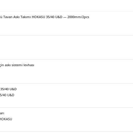
örlü Tavan Askı Takımı HOKASU 35/40 U&D — 2000mm/2pcs
için askı sistemi levhası
 35/40 U&D
35/40 U&D
arı
ı HOKASU