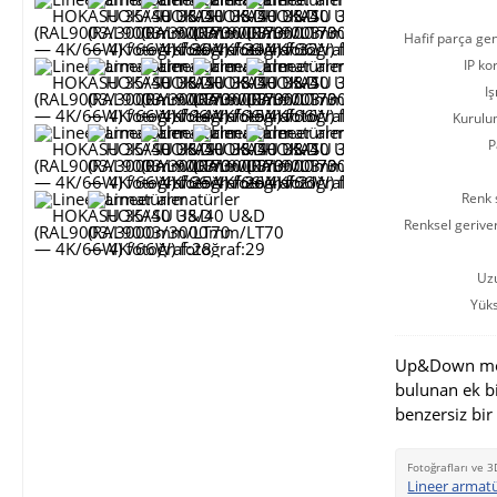
Hafif parça gen
IP ko
Iş
Kurulu
P
Renk s
Renksel gerive
Uz
Yüks
Up&Down modi
bulunan ek b
benzersiz bir
Fotoğrafları ve 3
Lineer armat