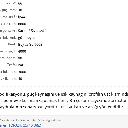
Güç, W:
66
işliği, mm:
30
ruma sınıfı:
ip44
ık akısı, lm:
6600
m yöntemi:
Sarkıt / Sıva Üstü
arlak renk:
gün beyazı
Renk:
Beyaz (ral9003)
ıcaklığı, K:
4000
rim indeksi
90
CRI(Ra):
Trafo:
var
unluk, mm:
3000
eklik, mm:
40
fikasyonu, güç kaynağını ve ışık kaynağını profilin üst kısmınd
ir bölmeye kurmanıza olanak tanır. Bu çözüm sayesinde armatür
 aydınlatma senaryosu yaratır - ışık yukarı ve aşağı yönlendirilir.
D modelleri indirin ve daha fazla bilgi edinin:
ürler HOKASU 35/40 U&D