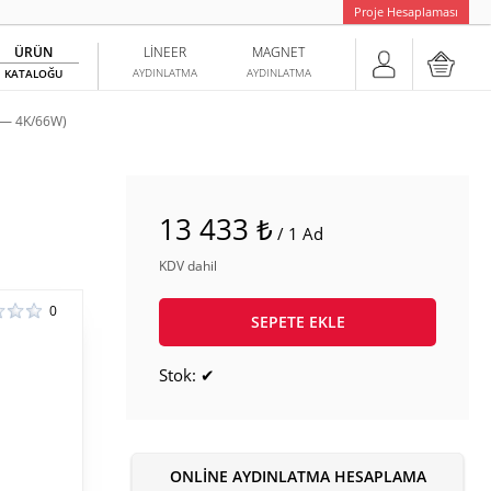
Proje Hesaplaması
ÜRÜN
LINEER
MAGNET
AYDINLATMA
AYDINLATMA
KATALOĞU
 — 4K/66W)
13 433 ₺
/ 1 Ad
KDV dahil
0
SEPETE EKLE
Stok: ✔
ONLINE AYDINLATMA HESAPLAMA