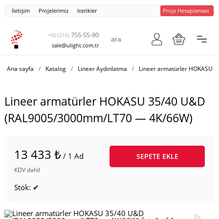
İletişim
Projelerimiz
Icerikler
Proje Hesaplaması
755-55-80
+90 (216)
sale@ulight.com.tr
Ana sayfa
/
Katalog
/
Lineer Aydınlatma
/
Lineer armatürler HOKASU 
Lineer armatürler HOKASU 35/40 U&D
(RAL9005/3000mm/LT70 — 4K/66W)
13 433 ₺
/ 1 Ad
SEPETE EKLE
KDV dahil
Stok: ✔