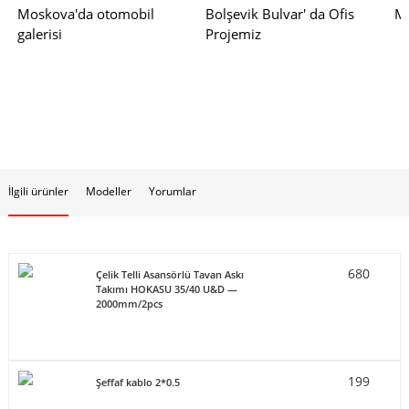
Moskova'da otomobil
Bolşevik Bulvar' da Ofis
Mo
galerisi
Projemiz
İlgili ürünler
Modeller
Yorumlar
680
Çelik Telli Asansörlü Tavan Askı
Takımı HOKASU 35/40 U&D —
2000mm/2pcs
199
Şeffaf kablo 2*0.5