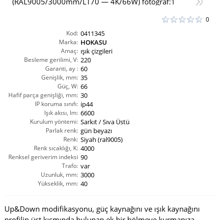
0
Kod:
0411345
Marka:
HOKASU
Amaç:
ışık çizgileri
Besleme gerilimi, V:
220
Garanti, ay :
60
Genişlik, mm:
35
Güç, W:
66
Hafif parça genişliği, mm:
30
IP koruma sınıfı:
ip44
Işık akısı, lm:
6600
Kurulum yöntemi:
Sarkıt / Sıva Üstü
Parlak renk:
gün beyazı
Renk:
Siyah (ral9005)
Renk sıcaklığı, K:
4000
Renksel geriverim indeksi
90
CRI(Ra):
Trafo:
var
Uzunluk, mm:
3000
Yükseklik, mm:
40
Up&Down modifikasyonu, güç kaynağını ve ışık kaynağını
profilin üst kısmında bulunan ek bir bölmeye kurmanıza