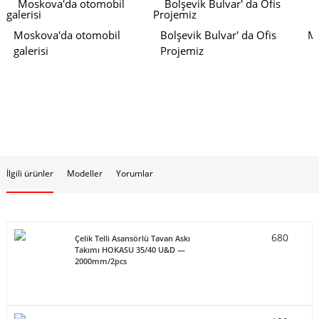
Moskova'da otomobil
Bolşevik Bulvar' da Ofis
Mo
galerisi
Projemiz
İlgili ürünler
Modeller
Yorumlar
680
Çelik Telli Asansörlü Tavan Askı
Takımı HOKASU 35/40 U&D —
2000mm/2pcs