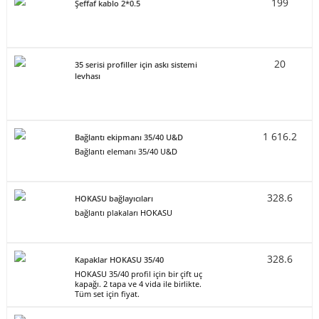
199
Şeffaf kablo 2*0.5
20
35 serisi profiller için askı sistemi
levhası
1 616.2
Bağlantı ekipmanı 35/40 U&D
Bağlantı elemanı 35/40 U&D
328.6
HOKASU bağlayıcıları
bağlantı plakaları HOKASU
328.6
Kapaklar HOKASU 35/40
HOKASU 35/40 profil için bir çift uç
kapağı. 2 tapa ve 4 vida ile birlikte.
Tüm set için fiyat.