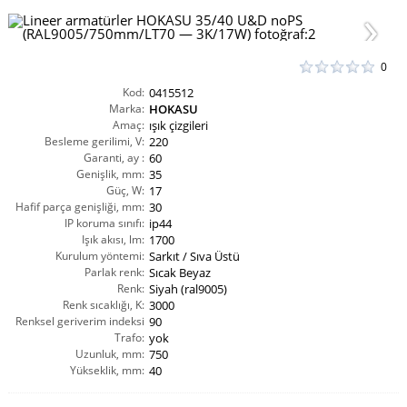
0
Kod:
0415512
Marka:
HOKASU
Amaç:
ışık çizgileri
Besleme gerilimi, V:
220
Garanti, ay :
60
Genişlik, mm:
35
Güç, W:
17
Hafif parça genişliği, mm:
30
IP koruma sınıfı:
ip44
Işık akısı, lm:
1700
Kurulum yöntemi:
Sarkıt / Sıva Üstü
Parlak renk:
Sıcak Beyaz
Renk:
Siyah (ral9005)
Renk sıcaklığı, K:
3000
Renksel geriverim indeksi
90
CRI(Ra):
Trafo:
yok
Uzunluk, mm:
750
Yükseklik, mm:
40