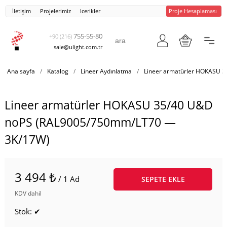
İletişim
Projelerimiz
Icerikler
Proje Hesaplaması
755-55-80
+90 (216)
sale@ulight.com.tr
Ana sayfa
/
Katalog
/
Lineer Aydınlatma
/
Lineer armatürler HOKASU 
Lineer armatürler HOKASU 35/40 U&D
noPS (RAL9005/750mm/LT70 —
3K/17W)
3 494 ₺
/ 1 Ad
SEPETE EKLE
KDV dahil
Stok: ✔