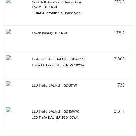
679.6
Çelik Telli Asansörlü Tavan Askı
Takımı HOKASU
HOKASU profilleri süspansiyon.
173.2
Tavan kapağı HOKASU
2 808
Trafo CC Lifud DALI (LF-FSD90YA)
Trafo CC Lifud DALI (LF-FSD90YA)
1 733
LED Trafo DALI (LF-FSD60YA)
2 311
LED Trafo DALI (LF-FSD150YA)
LED Trafo DALI (LF-FSD150YA)