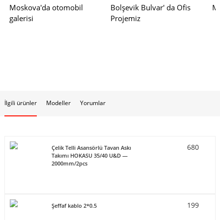
Moskova'da otomobil
Bolşevik Bulvar' da Ofis
Mo
galerisi
Projemiz
İlgili ürünler
Modeller
Yorumlar
680
Çelik Telli Asansörlü Tavan Askı
Takımı HOKASU 35/40 U&D —
2000mm/2pcs
199
Şeffaf kablo 2*0.5