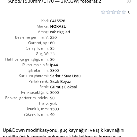
0
Kod:
0415528
Marka:
HOKASU
Amaç:
ışık çizgileri
Besleme gerilimi, V:
220
Garanti, ay :
60
Genişlik, mm:
35
Güç, W:
33
Hafif parça genişliği, mm:
30
IP koruma sınıfı:
ip44
Işık akısı, lm:
3300
Kurulum yöntemi:
Sarkıt / Sıva Üstü
Parlak renk:
Sıcak Beyaz
Renk:
Gümüş Eloksal
Renk sıcaklığı, K:
3000
Renksel geriverim indeksi
90
CRI(Ra):
Trafo:
yok
Uzunluk, mm:
1500
Yükseklik, mm:
40
Up&Down modifikasyonu, güç kaynağını ve ışık kaynağını
profilin üst kısmında bulunan ek bir bölmeye kurmanıza