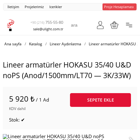
İletişim
Projelerimiz
Icerikler
Proje Hesaplaması
755-55-80
+90 (216)
sale@ulight.com.tr
Ana sayfa
/
Katalog
/
Lineer Aydınlatma
/
Lineer armatürler HOKASU 
Lineer armatürler HOKASU 35/40 U&D
noPS (Anod/1500mm/LT70 — 3K/33W)
5 920 ₺
/ 1 Ad
SEPETE EKLE
KDV dahil
Stok: ✔