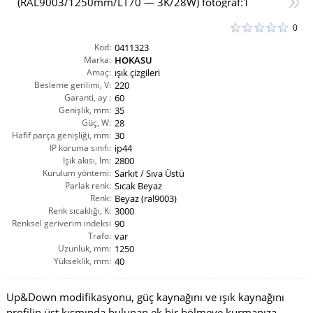
0
Kod:
0411323
Marka:
HOKASU
Amaç:
ışık çizgileri
Besleme gerilimi, V:
220
Garanti, ay :
60
Genişlik, mm:
35
Güç, W:
28
Hafif parça genişliği, mm:
30
IP koruma sınıfı:
ip44
Işık akısı, lm:
2800
Kurulum yöntemi:
Sarkıt / Sıva Üstü
Parlak renk:
Sıcak Beyaz
Renk:
Beyaz (ral9003)
Renk sıcaklığı, K:
3000
Renksel geriverim indeksi
90
CRI(Ra):
Trafo:
var
Uzunluk, mm:
1250
Yükseklik, mm:
40
Up&Down modifikasyonu, güç kaynağını ve ışık kaynağını
profilin üst kısmında bulunan ek bir bölmeye kurmanıza