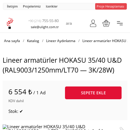
İletişim
Projelerimiz
Icerikler
Proje Hesaplaması
755-55-80
+90 (216)
sale@ulight.com.tr
Ana sayfa
/
Katalog
/
Lineer Aydınlatma
/
Lineer armatürler HOKASU 
Lineer armatürler HOKASU 35/40 U&D
(RAL9003/1250mm/LT70 — 3K/28W)
6 554 ₺
/ 1 Ad
SEPETE EKLE
KDV dahil
Stok: ✔