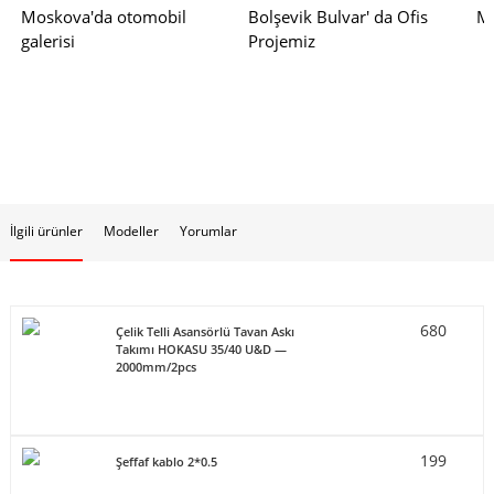
Moskova'da otomobil
Bolşevik Bulvar' da Ofis
Mo
galerisi
Projemiz
İlgili ürünler
Modeller
Yorumlar
680
Çelik Telli Asansörlü Tavan Askı
Takımı HOKASU 35/40 U&D —
2000mm/2pcs
199
Şeffaf kablo 2*0.5