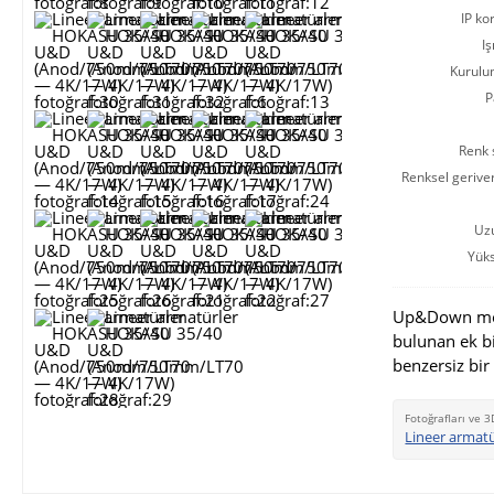
IP ko
Iş
Kurulu
P
Renk s
Renksel gerive
Uz
Yüks
Up&Down modi
bulunan ek b
benzersiz bir
Fotoğrafları ve 3
Lineer armat