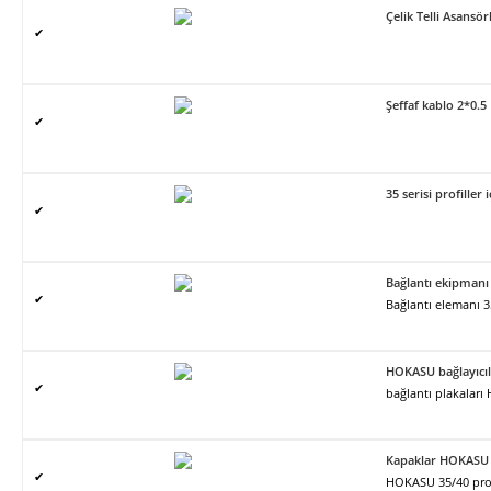
Çelik Telli Asans
✔
Şeffaf kablo 2*0.5
✔
35 serisi profiller 
✔
Bağlantı ekipmanı
✔
Bağlantı elemanı 
HOKASU bağlayıcıl
✔
bağlantı plakalar
Kapaklar HOKASU 
✔
HOKASU 35/40 profil 