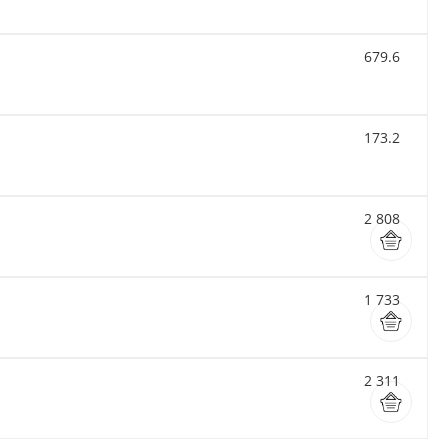
679.6
173.2
2 808
1 733
2 311