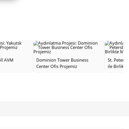
oll AVM
Dominion Tower Business
St. Peters
Center Ofis Projemiz
ile Birlikt