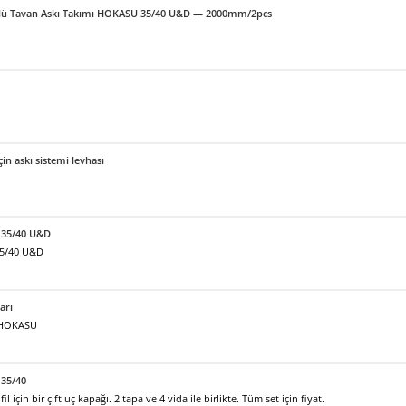
örlü Tavan Askı Takımı HOKASU 35/40 U&D — 2000mm/2pcs
için askı sistemi levhası
 35/40 U&D
35/40 U&D
arı
ı HOKASU
35/40
için bir çift uç kapağı. 2 tapa ve 4 vida ile birlikte. Tüm set için fiyat.