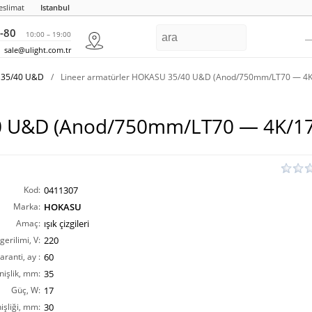
eslimat
Istanbul
-80
10:00 – 19:00
sale@ulight.com.tr
 35/40 U&D
/
Lineer armatürler HOKASU 35/40 U&D (Anod/750mm/LT70 — 4
40 U&D (Anod/750mm/LT70 — 4K/1
Kod:
0411307
Marka:
HOKASU
Amaç:
ışık çizgileri
erilimi, V:
220
aranti, ay :
60
nişlik, mm:
35
Güç, W:
17
işliği, mm:
30