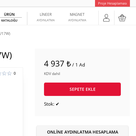
Proje Hesaplaması
ÜRÜN
LINEER
MAGNET
AYDINLATMA
AYDINLATMA
KATALOĞU
K/17W)
7W)
4 937 ₺
/ 1 Ad
0
KDV dahil
SEPETE EKLE
Stok: ✔
ONLINE AYDINLATMA HESAPLAMA