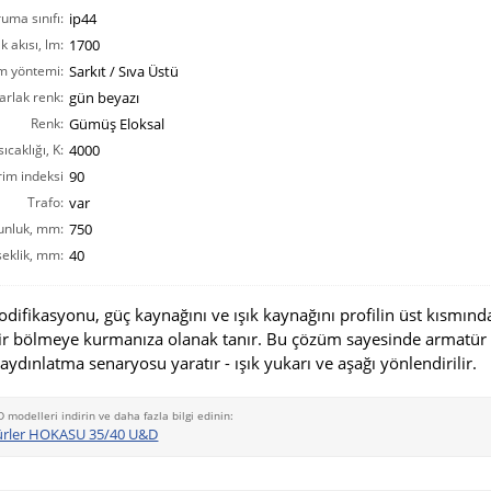
ruma sınıfı:
ip44
ık akısı, lm:
1700
m yöntemi:
Sarkıt / Sıva Üstü
arlak renk:
gün beyazı
Renk:
Gümüş Eloksal
ıcaklığı, K:
4000
rim indeksi
90
CRI(Ra):
Trafo:
var
unluk, mm:
750
eklik, mm:
40
fikasyonu, güç kaynağını ve ışık kaynağını profilin üst kısmınd
ir bölmeye kurmanıza olanak tanır. Bu çözüm sayesinde armatür
 aydınlatma senaryosu yaratır - ışık yukarı ve aşağı yönlendirilir.
D modelleri indirin ve daha fazla bilgi edinin:
ürler HOKASU 35/40 U&D