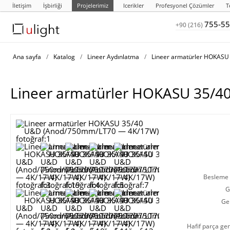
İletişim
İşbirliği
Projelerimiz
Icerikler
Profesyonel Çözümler
T
755-55
+90 (216)
Ana sayfa
/
Katalog
/
Lineer Aydınlatma
/
Lineer armatürler HOKASU
Lineer armatürler HOKASU 35/
Besleme g
G
Ge
Hafif parça gen