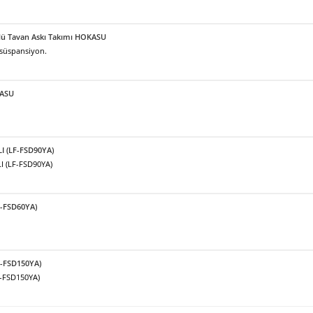
örlü Tavan Askı Takımı HOKASU
 süspansiyon.
KASU
LI (LF-FSD90YA)
I (LF-FSD90YA)
F-FSD60YA)
F-FSD150YA)
F-FSD150YA)